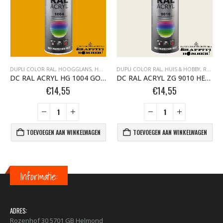
DUPLI COLOR RAL
,
MOTIP HITTEBESTENDIGE LAK 800°C BOMBER.NL
,
HOOGGLANS
,
HUIS & HOBBY, RAL
DUPLI COLOR RAL
,
MOTIP SPUITBUSSEN
,
HUIS & HOBBY, RAL
,
ZI
DC RAL ACRYL HG 1004 GOUD-GEEL 400 ML
DC RAL ACRYL ZG 9010 HELDER-WIT 400 ML
€
14,55
€
14,55
TOEVOEGEN AAN WINKELWAGEN
TOEVOEGEN AAN WINKELWAGEN
Informatie:
ADRES:
Rozenhof 30 5701 GB Helmond