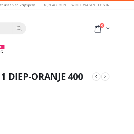
itbussen en krijtspray
MIJN ACCOUNT
WINKELWAGEN
LOG IN
0
 !
NG
1 DIEP-ORANJE 400