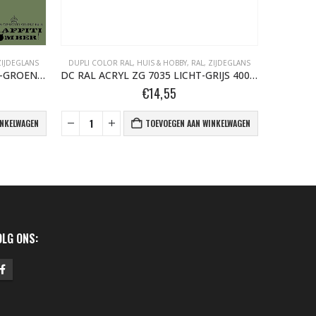
ZIJDEGLANS
DUPLI COLOR RAL
,
HUIS & HOBBY, RAL
,
ZIJDEGLANS
DUPLI CO
DC RAL ACRYL ZG 6011 RESEDA-GROEN 400 ML
DC RAL ACRYL ZG 7035 LICHT-GRIJS 400 ML
€
14,55
INKELWAGEN
TOEVOEGEN AAN WINKELWAGEN
OLG ONS: