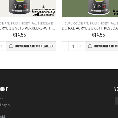
OR RAL
,
HUIS & HOBBY, RAL
,
ZIJDEGLANS
DUPLI COLOR RAL
,
HUIS & HOBBY, RAL
,
DC RAL ACRYL ZG 9016 VERKEERS-WIT 400 ML
€
14,55
€
14,55
TOEVOEGEN AAN WINKELWAGEN
TOEVOEGEN AAN W
OUNT
V
nt
llingen
leid