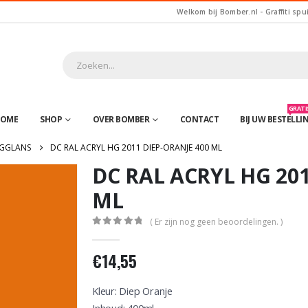
Welkom bij Bomber.nl - Graffiti spu
GRATIS
OME
SHOP
OVER BOMBER
CONTACT
BIJ UW BESTELLI
GGLANS
DC RAL ACRYL HG 2011 DIEP-ORANJE 400 ML
DC RAL ACRYL HG 201
ML
( Er zijn nog geen beoordelingen. )
0
out of 5
€
14,55
Kleur: Diep Oranje