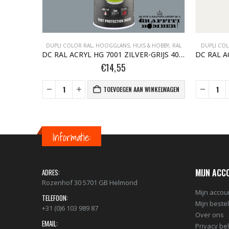
HOBBY, RAL
DUPLI COLOR RAL
,
HOOGGLANS
,
HUIS & HOBBY, RAL
DUPLI COL
DC RAL ACRYL HG 1004 GOUD-GEEL 400 ML
DC RAL ACRYL HG 7001 ZILVER-GRIJS 400 ML
€
14,55
NKELWAGEN
TOEVOEGEN AAN WINKELWAGEN
Informatie:
MIJN ACC
ADRES:
Rozenhof 30 5701 GB Helmond
Mijn accou
TELEFOON:
Mijn beste
+31 (0)6 103 989 87
Over ons
EMAIL:
Privacy be