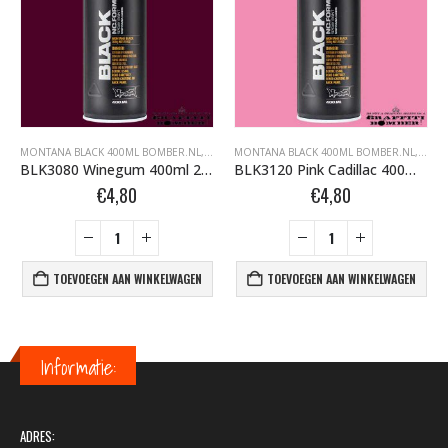
FFITI SPUITBUSSEN
ONTANA BLACK BOMBER.NL
MONTANA BLACK 400ML BOMBER.NL
,
MONTANA GRAFFITI SPUITBUSSEN
,
MONTANA BLACK BOMBER.NL
MONTANA BLACK 400ML BOMBER.NL
,
MONTANA GRAFFI
,
MONT
BLK3080 Winegum 400ml 263743
BLK3120 Pink Cadillac 400ml 263798
€
4,80
€
4,80
TOEVOEGEN AAN WINKELWAGEN
TOEVOEGEN AAN WINKELWAGEN
Informatie:
ADRES: