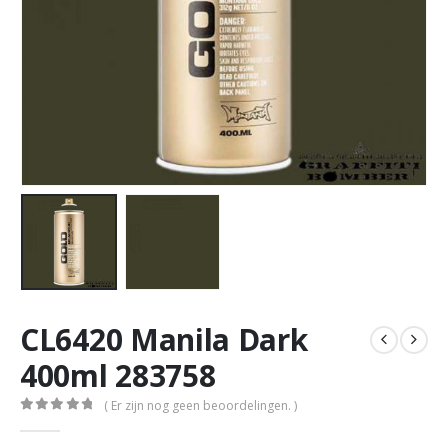
CL6420 Manila Dark
400ml 283758
( Er zijn nog geen beoordelingen. )
0
out of 5