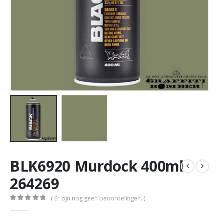
BLK6920 Murdock 400ml
264269
( Er zijn nog geen beoordelingen. )
0
out of 5