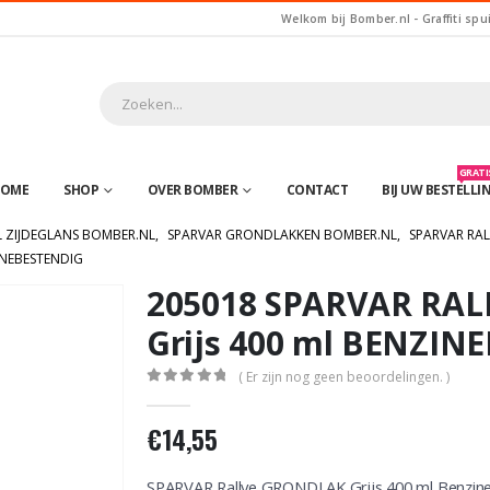
Welkom bij Bomber.nl - Graffiti spu
GRATIS
OME
SHOP
OVER BOMBER
CONTACT
BIJ UW BESTELLI
L ZIJDEGLANS BOMBER.NL
,
SPARVAR GRONDLAKKEN BOMBER.NL
,
SPARVAR RAL
INEBESTENDIG
205018 SPARVAR RALL
Grijs 400 ml BENZIN
( Er zijn nog geen beoordelingen. )
0
out of 5
€
14,55
SPARVAR Rallye GRONDLAK Grijs 400 ml Benzin