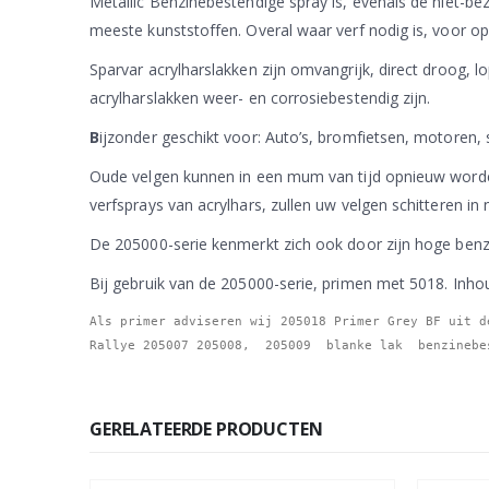
Metallic Benzinebestendige spray is, evenals de niet-b
meeste kunststoffen. Overal waar verf nodig is, voor op
Sparvar acrylharslakken zijn omvangrijk, direct droog,
acrylharslakken weer- en corrosiebestendig zijn.
B
ijzonder geschikt voor: Auto’s, bromfietsen, motoren, sk
Oude velgen kunnen in een mum van tijd opnieuw worden
verfsprays van acrylhars, zullen uw velgen schitteren in
De 205000-serie kenmerkt zich ook door zijn hoge benz
Bij gebruik van de 205000-serie, primen met 5018. Inho
Als primer adviseren wij 205018 Primer Grey BF uit d
Rallye 205007 205008,  205009  blanke lak  benzinebe
GERELATEERDE PRODUCTEN