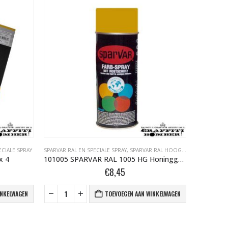
ECIALE SPRAY
SPARVAR RAL EN SPECIALE SPRAY
,
SPARVAR RAL HOOGGLANS BOMBER.NL
SCHUURMA
x 4
101005 SPARVAR RAL 1005 HG Honinggeel 400 ml
H
€
8,45
INKELWAGEN
TOEVOEGEN AAN WINKELWAGEN