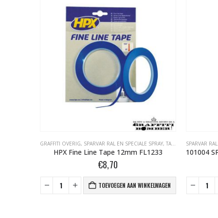
E SPRAY
,
TAPE- EN AFDEKMATERIALEN
GRAFFITI OVERIG
,
SPARVAR RAL EN SPECIALE SPRAY
,
TAPE- EN AFDEKMATERIALEN
SPARVAR RAL
L0633
HPX Fine Line Tape 12mm FL1233
€
8,70
NKELWAGEN
TOEVOEGEN AAN WINKELWAGEN