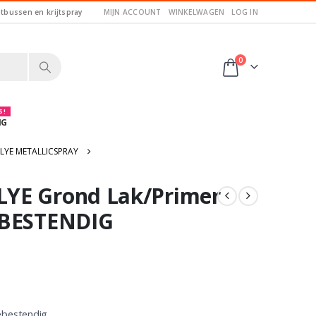
itbussen en krijtspray
MIJN ACCOUNT
WINKELWAGEN
LOG IN
0
 !
NG
LYE METALLICSPRAY
YE Grond Lak/Primer
EBESTENDIG
ebestendig