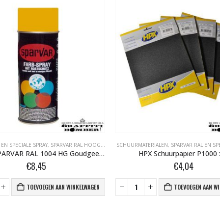
 EN SPECIALE SPRAY
,
SPARVAR RAL HOOGGLANS BOMBER.NL
SCHUURMATERIALEN
,
SPARVAR RAL EN SP
101004 SPARVAR RAL 1004 HG Goudgeel 400 ml
HPX Schuurpapier P1000 
€
8,45
€
4,04
TOEVOEGEN AAN WINKELWAGEN
TOEVOEGEN AAN W