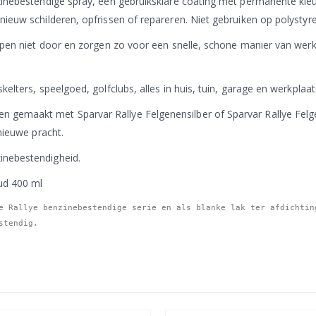
ezinebestendige spray, een gebruiksklare coating met permanente kleu
nieuw schilderen, opfrissen of repareren. Niet gebruiken op polysty
 lopen niet door en zorgen zo voor een snelle, schone manier van we
elters, speelgoed, golfclubs, alles in huis, tuin, garage en werkplaat
 gemaakt met Sparvar Rallye Felgenensilber of Sparvar Rallye Felge
 nieuwe pracht.
inebestendigheid.
ud 400 ml
e Rallye benzinebestendige serie en als blanke lak ter afdichting
stendig.