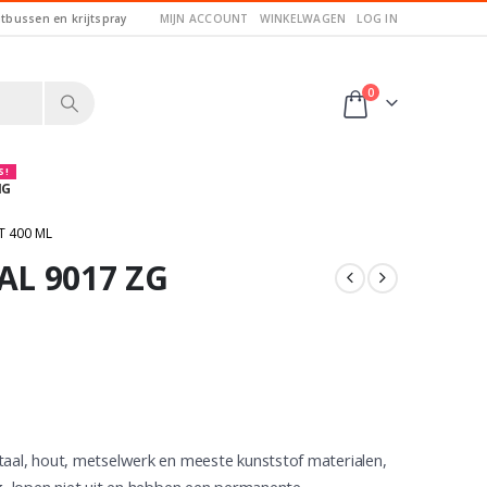
itbussen en krijtspray
MIJN ACCOUNT
WINKELWAGEN
LOG IN
0
 !
NG
T 400 ML
AL 9017 ZG
taal, hout, metselwerk en meeste kunststof materialen,