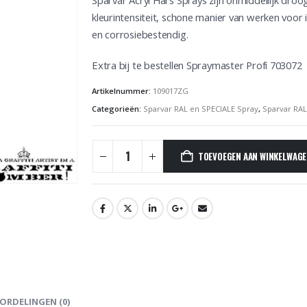
Sparvar Acryl Hars Sprays zijn onmiddellijk dro
kleurintensiteit, schone manier van werken voor i
en corrosiebestendig.
Extra bij te bestellen Spraymaster Profi 703072
Artikelnummer:
109017ZG
Categorieën:
Sparvar RAL en SPECIALE Spray
,
Sparvar RAL
TOEVOEGEN AAN WINKELWAG
ORDELINGEN (0)