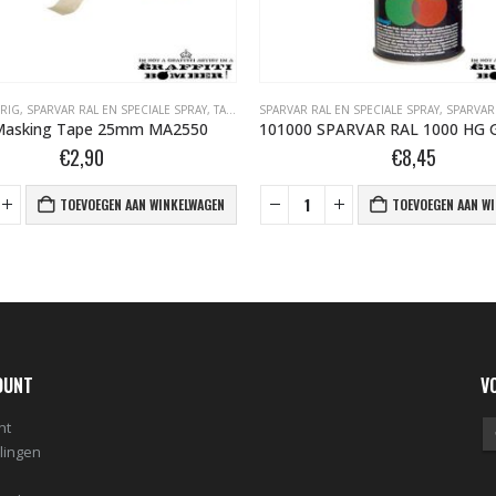
ERIG
,
SPARVAR RAL EN SPECIALE SPRAY
,
TAPE- EN AFDEKMATERIALEN
SPARVAR RAL EN SPECIALE SPRAY
,
SPARVAR RAL H
Masking Tape 25mm MA2550
€
2,90
€
8,45
TOEVOEGEN AAN WINKELWAGEN
TOEVOEGEN AAN W
OUNT
V
nt
llingen