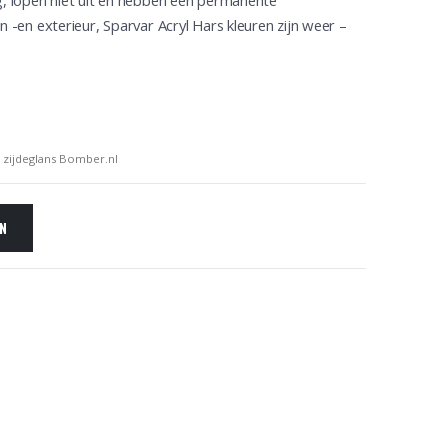
og, lopen niet uit en hebben een permanente
n -en exterieur, Sparvar Acryl Hars kleuren zijn weer –
 zijdeglans Bomber.nl
EN