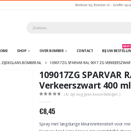
Welkom bij Bomber.nl - Graffiti spu
GRATIS
OME
SHOP
OVER BOMBER
CONTACT
BIJ UW BESTELLI
L ZIJDEGLANS BOMBER.NL
109017ZG SPARVAR RAL 9017 ZG VERKEERSZWAR
109017ZG SPARVAR R
Verkeerszwart 400 ml
( Er zijn nog geen beoordelingen. )
0
out of 5
€
8,45
Spray met langdurige kleurenintensiteit voor me