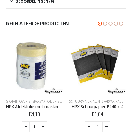
BEOORDELINGEN (0)
GERELATEERDE PRODUCTEN
GRAFFITI OVERIG
,
SPARVAR RAL EN SPECIALE SPRAY
SCHUURMATERIALEN
,
TAPE- EN AFDEKMATERIALEN
,
SPARVAR RAL EN SPECIALE SPRAY
HPX Afdekfolie met masking tape 550mm X 33m PM5533
HPX Schuurpapier P240 x 4
€
4,10
€
4,04