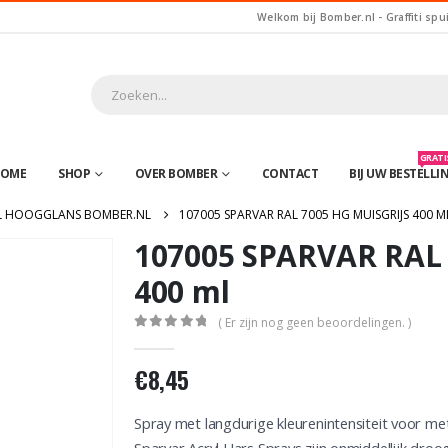
Welkom bij Bomber.nl - Graffiti spu
GRATIS
OME
SHOP
OVER BOMBER
CONTACT
BIJ UW BESTELLI
L HOOGGLANS BOMBER.NL
107005 SPARVAR RAL 7005 HG MUISGRIJS 400 M
107005 SPARVAR RAL 
400 ml
( Er zijn nog geen beoordelingen. )
0
out of 5
€
8,45
Spray met langdurige kleurenintensiteit voor me