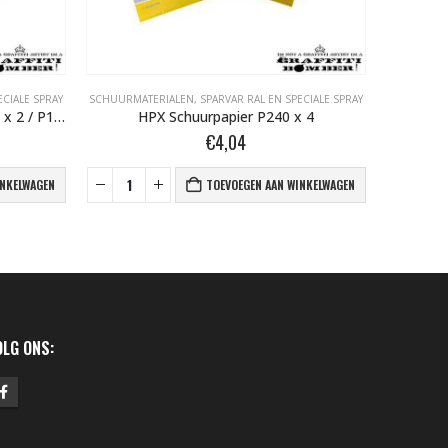
ECIALE SPRAY
SCHUURMATERIALEN
,
SPARVAR RAL EN SPECIALE SPRAY
GRAFFITI OV
HPX Schuurpapier P80 x 1 / P120 x 2 / P180 x 1
HPX Schuurpapier P240 x 4
HPX M
€
4,04
INKELWAGEN
TOEVOEGEN AAN WINKELWAGEN
OLG ONS: