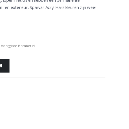
og, lopen niet uit en hebben een permanente
n -en exterieur, Sparvar Acryl Hars kleuren zijn weer –
L Hoogglans Bomber.nl
EN