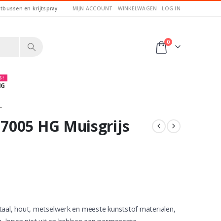
itbussen en krijtspray
MIJN ACCOUNT
WINKELWAGEN
LOG IN
0
 !
NG
L
7005 HG Muisgrijs
taal, hout, metselwerk en meeste kunststof materialen,