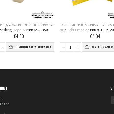
ERIG
,
SPARVAR RAL EN SPECIALE SPRAY
,
TAPE- EN AFDEKMATERIALEN
SCHUURMATERIALEN
,
SPARVAR RAL EN SP
Masking Tape 38mm MA3850
€
4,00
€
4,04
TOEVOEGEN AAN WINKELWAGEN
TOEVOEGEN AAN W
OUNT
V
nt
llingen