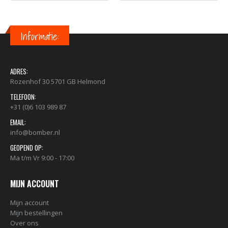
Informatie:
ADRES:
Rozenhof 30 5701 GB Helmond
TELEFOON:
+31 (0)6 103 989 87
EMAIL:
info@bomber.nl
GEOPEND OP:
Ma t/m Vr 9:00 - 17:00
MIJN ACCOUNT
Mijn account
Mijn bestellingen
Over ons