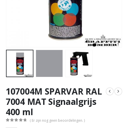
107004M SPARVAR RAL
7004 MAT Signaalgrijs
400 ml
( Er zijn nog geen beoordelingen. )
0
out of 5