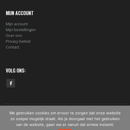
MIJN ACCOUNT
Mijn account
Mijn bestellingen
Over ons
Privacy beleid
Contact
VOLG ONS:
We gebruiken cookies om ervoor te zorgen dat onze website
© Copyright 2019 - 2026 - Bomber.nl. Alle rechten voorbehouden.
zo soepel mogelijk draait. Als je doorgaat met het gebruiken
van de website, gaan we er vanuit dat ermee instemt.