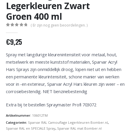
Legerkleuren Zwart
Groen 400 ml
( Er zijn nog geen beoordelingen. )
0
out of 5
€
9,25
Spray met langdurige kleurenintensiteit voor metaal, hout,
metselwerk en meeste kunststof materialen, Sparvar Acryl
Hars Sprays zijn onmiddellijk droog, lopen niet uit en hebben
een permanente kleurintensiteit, schone manier van werken
voor in -en exterieur, Sparvar Acryl Hars kleuren zijn weer – en
corrosiebestendig. NIET benzinebestendig
Extra bij te bestellen Spraymaster Profi 703072
Artikelnummer:
106012TM
Categorieën:
Sparvar RAL Camouflage Legerkleuren Bomber.nl
,
Sparvar RAL en SPECIALE Spray
,
Sparvar RAL mat Bomber.nl