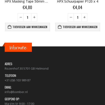
HPX Masking Tape 50mm MA5050
HPX Schuurpapier P120 x 4
€
4,80
€
4,04
TOEVOEGEN AAN WINKELWAGEN
TOEVOEGEN AAN WINKELWAGEN
Informatie:
ADRES:
Rozenhof 30 5701 GB Helmond
TELEFOON:
+31 (0)6 103 989 87
EMAIL:
info@bomber.nl
GEOPEND OP:
Ma t/m Vr 9:00 - 17:00