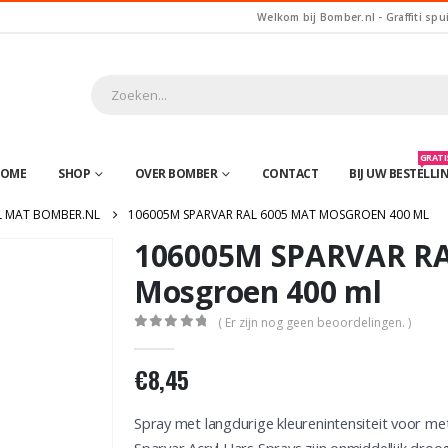
Welkom bij Bomber.nl - Graffiti spu
GRATIS
OME
SHOP
OVER BOMBER
CONTACT
BIJ UW BESTELLI
L MAT BOMBER.NL
106005M SPARVAR RAL 6005 MAT MOSGROEN 400 ML
106005M SPARVAR RA
Mosgroen 400 ml
( Er zijn nog geen beoordelingen. )
0
out of 5
€
8,45
Spray met langdurige kleurenintensiteit voor me