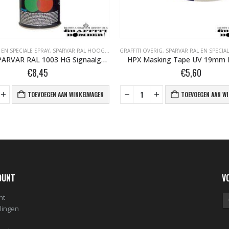
 EN SPECIALE SPRAY
,
SPARVAR RAL HOOGGLANS BOMBER.NL
GRAFFITI OVERIG
,
SPARVAR RAL EN SPECIAL
101003 SPARVAR RAL 1003 HG Signaalgeel 400 ml
HPX Masking Tape UV 19mm
€
8,45
€
5,60
TOEVOEGEN AAN WINKELWAGEN
TOEVOEGEN AAN W
OUNT
V
nt
llingen