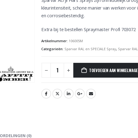
Sparvar Acryl Hars Sprays zijn onmiddellijk dro
kleurintensiteit, schone manier van werken voor i
en corrosiebestendig.
Extra bij te bestellen Spraymaster Profi 703072
Artikelnummer:
106005M
Categorieën:
Sparvar RAL en SPECIALE Spray
,
Sparvar RA
TOEVOEGEN AAN WINKELWAG
ORDELINGEN (0)