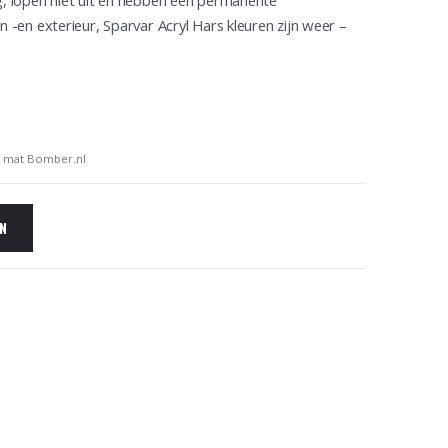
og, lopen niet uit en hebben een permanente
n -en exterieur, Sparvar Acryl Hars kleuren zijn weer –
L mat Bomber.nl
EN