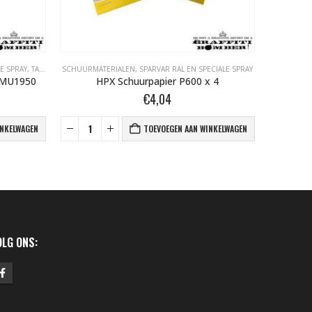
E SPRAY
,
TAPE- EN AFDEKMATERIALEN
SCHUURMATERIALEN
,
SPARVAR RAL EN SPECIALE SPRAY
SCHUURMA
 MU1950
HPX Schuurpapier P600 x 4
H
€
4,04
INKELWAGEN
TOEVOEGEN AAN WINKELWAGEN
OLG ONS: