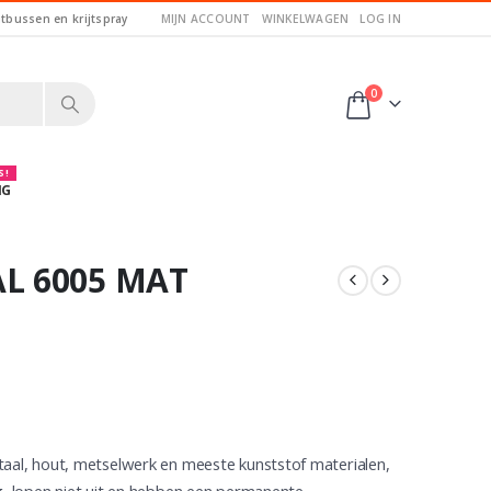
itbussen en krijtspray
MIJN ACCOUNT
WINKELWAGEN
LOG IN
0
 !
NG
L 6005 MAT
taal, hout, metselwerk en meeste kunststof materialen,