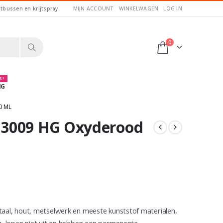
itbussen en krijtspray
MIJN ACCOUNT
WINKELWAGEN
LOG IN
0
 !
NG
0 ML
 3009 HG Oxyderood
taal, hout, metselwerk en meeste kunststof materialen,