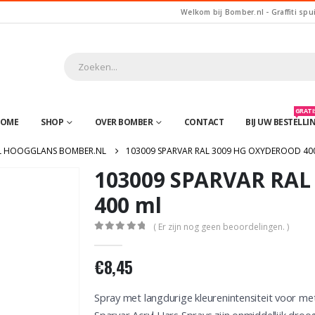
Welkom bij Bomber.nl - Graffiti spu
GRATIS
OME
SHOP
OVER BOMBER
CONTACT
BIJ UW BESTELLI
L HOOGGLANS BOMBER.NL
103009 SPARVAR RAL 3009 HG OXYDEROOD 40
103009 SPARVAR RAL
400 ml
( Er zijn nog geen beoordelingen. )
0
out of 5
€
8,45
Spray met langdurige kleurenintensiteit voor me