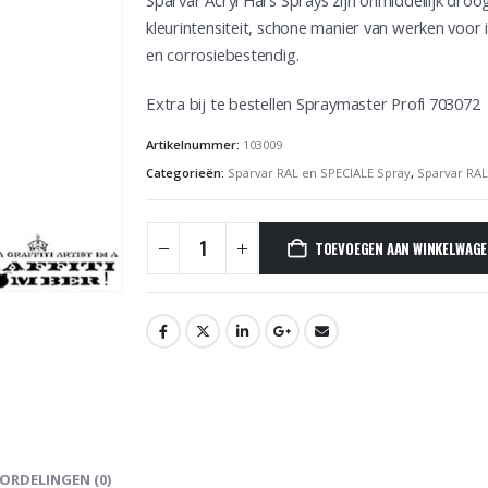
Sparvar Acryl Hars Sprays zijn onmiddellijk dro
kleurintensiteit, schone manier van werken voor i
en corrosiebestendig.
Extra bij te bestellen Spraymaster Profi 703072
Artikelnummer:
103009
Categorieën:
Sparvar RAL en SPECIALE Spray
,
Sparvar RA
TOEVOEGEN AAN WINKELWAG
ORDELINGEN (0)