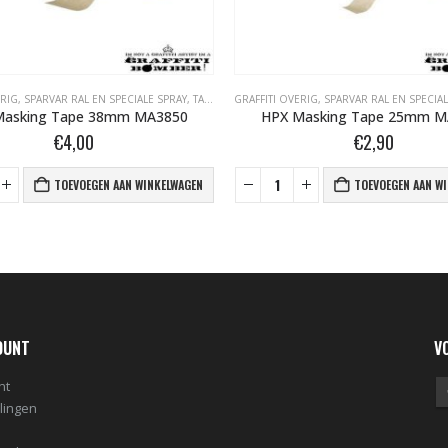
ERIG
,
SPARVAR RAL EN SPECIALE SPRAY
,
TAPE- EN AFDEKMATERIALEN
GRAFFITI OVERIG
,
SPARVAR RAL EN SPECIAL
Masking Tape 38mm MA3850
HPX Masking Tape 25mm M
€
4,00
€
2,90
TOEVOEGEN AAN WINKELWAGEN
TOEVOEGEN AAN W
OUNT
V
nt
llingen