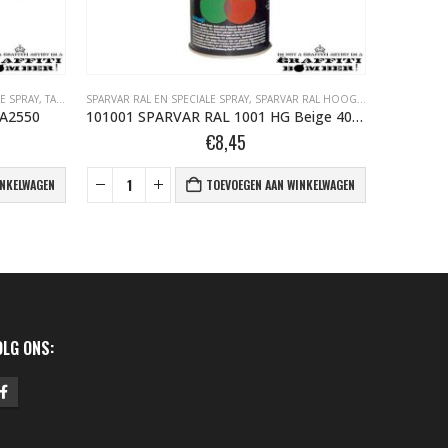
E SPRAY
,
TAPE- EN AFDEKMATERIALEN
SPARVAR RAL EN SPECIALE SPRAY
,
SPARVAR RAL HOOGGLANS BOMBER.NL
SCHUURMA
A2550
101001 SPARVAR RAL 1001 HG Beige 400 ml
H
€
8,45
INKELWAGEN
TOEVOEGEN AAN WINKELWAGEN
OLG ONS: