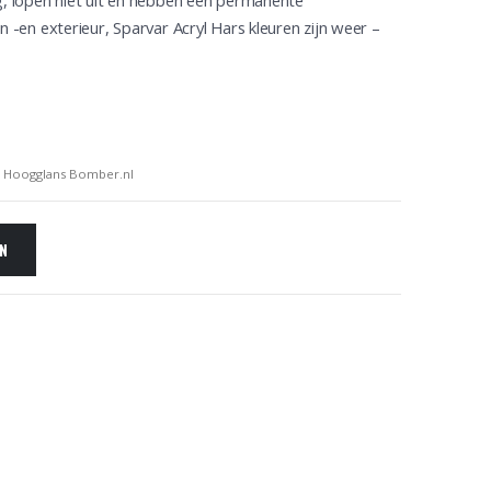
og, lopen niet uit en hebben een permanente
n -en exterieur, Sparvar Acryl Hars kleuren zijn weer –
L Hoogglans Bomber.nl
EN