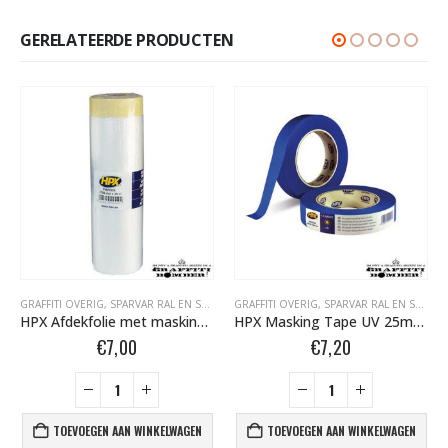
GERELATEERDE PRODUCTEN
GRAFFITI OVERIG
,
SPARVAR RAL EN SPECIALE SPRAY
GRAFFITI OVERIG
,
TAPE- EN AFDEKMATERIALEN
,
SPARVAR RAL EN SPECIALE SPRAY
HPX Afdekfolie met masking tape 2700mm X 16m PM270016
HPX Masking Tape UV 25mm MU2550
€
7,00
€
7,20
TOEVOEGEN AAN WINKELWAGEN
TOEVOEGEN AAN WINKELWAGEN