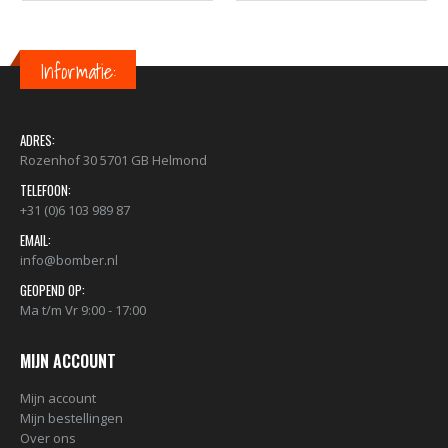
Informatie:
ADRES:
Rozenhof 30 5701 GB Helmond
TELEFOON:
+31 (0)6 103 989 87
EMAIL:
info@bomber.nl
GEOPEND OP:
Ma t/m Vr 9:00 - 17:00
MIJN ACCOUNT
Mijn account
Mijn bestellingen
Over ons