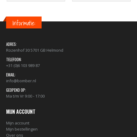
Informatie:
ADRES:
Rozenhof 30 5701 GB Helmond
TELEFOON:
+31 (0)6 103 989 87
EMAIL:
info@bomber.nl
GEOPEND OP:
Ma t/m Vr 9:00 - 17:00
MIJN ACCOUNT
Mijn account
Mijn bestellingen
Over ons