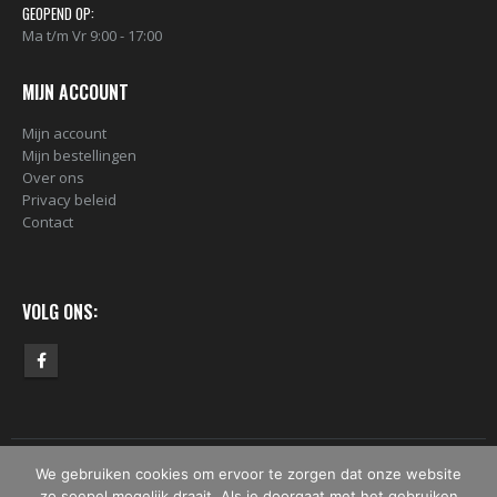
GEOPEND OP:
Ma t/m Vr 9:00 - 17:00
MIJN ACCOUNT
Mijn account
Mijn bestellingen
Over ons
Privacy beleid
Contact
VOLG ONS:
We gebruiken cookies om ervoor te zorgen dat onze website
© Copyright 2019 - 2026 - Bomber.nl. Alle rechten voorbehouden.
zo soepel mogelijk draait. Als je doorgaat met het gebruiken