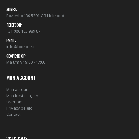
ADRES:
Rozenhof 30 5701 GB Helmond
TELEFOON:
+31 (0)6 103 989 87
BLACK ARTIST LIMITED EDITION 29 BLK 6170 Bond Truluv 400ml 107254 NIEUW OP = OP
EMAIL:
info@bomber.nl
0
out of 5
0
out of 5
€
5,80
€
5,80
GEOPEND OP:
Ma t/m Vr 9:00 - 17:00
nr. 81 MALE CAP voor Black & Gold cans 105092 per stuk
MIJN ACCOUNT
0
out of 5
0
out of 5
€
1,95
€
1,95
Mijn account
nr. 81 FEMALE CAP voor ULTRAWIDE cans 105093 per stuk
Mijn bestellingen
Over ons
Privacy beleid
0
out of 5
0
out of 5
€
1,95
€
1,95
Contact