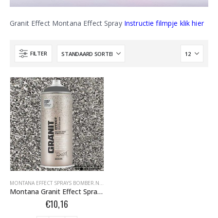
Granit Effect Montana Effect Spray
Instructie filmpje klik hier
FILTER
MONTANA EFFECT SPRAYS BOMBER.NL
,
MONTANA GOLD BOMBER.NL
,
MONTANA GOLD 
Montana Granit Effect Spray EG 7050 Grey 400 ml 415395
€
10,16