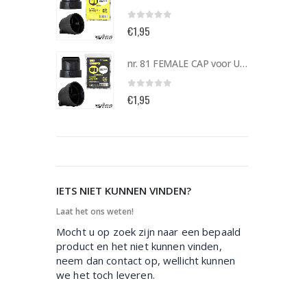
0
out of 5
€
1,95
nr. 81 FEMALE CAP voor ULTRAWIDE cans 105093 per stuk
nr. 81 FEMALE CAP voor ULTRAWIDE cans 105093 per stuk
0
out of 5
€
1,95
IETS NIET KUNNEN VINDEN?
Laat het ons weten!
Mocht u op zoek zijn naar een bepaald
product en het niet kunnen vinden,
neem dan contact op, wellicht kunnen
we het toch leveren.