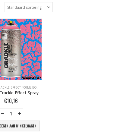
:
MONTANA CRACKLE EFFECT 400ML BOMBER.NL
,
MONTANA EFFECT SPRAYS BOMBER.NL
,
MONTANA GOLD
Montana Crackle Effect Spray EC 3010 Begonia Pink 400 ml 104260 NIEUW
€
10,16
OEGEN AAN WINKELWAGEN