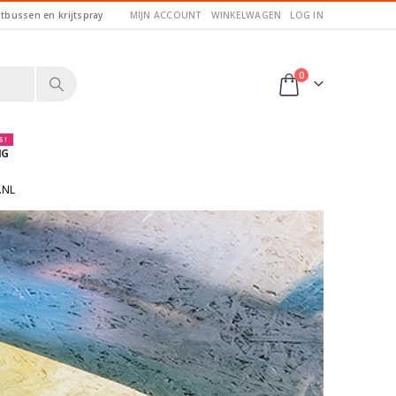
itbussen en krijtspray
MIJN ACCOUNT
WINKELWAGEN
LOG IN
0
 !
NG
.NL