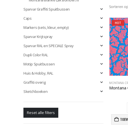
Montana Blanke Lak Bomber.nl
Sorteren op
Sparvar Graffiti Spuitbussen
Caps
HOT
Markers (sets, kleur, empty)
Sparvar Krijtspray
Sparvar RAL en SPECIALE Spray
Dupli Color RAL
Motip Spuitbussen
Huis & Hobby, RAL
Graffiti overig
Sketchboeken
Reset alle filters
TOEV