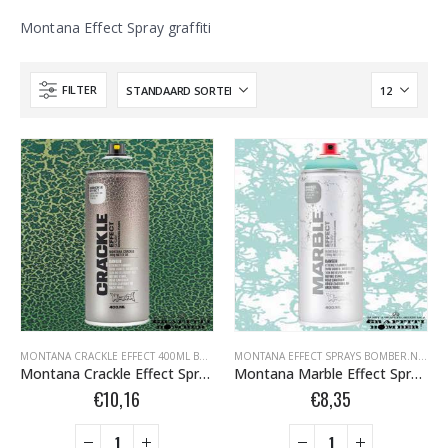
Montana Effect Spray graffiti
FILTER
MONTANA CRACKLE EFFECT 400ML BOMBER.NL
,
MONTANA EFFECT SPRAYS BOMBER.NL
MONTANA EFFECT SPRAYS BOMBER.NL
,
MO
Montana Crackle Effect Spray EC 6000 Platina Green RAL 6000 400 ml 418457
Montana Marble Effect Spray EM 6100 Pastel Green 400 ml 522826
€
10,16
€
8,35