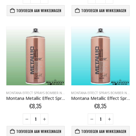
TOEVOEGEN AAN WINKELWAGEN
TOEVOEGEN AAN WINKELWAGEN
MONTANA EFFECT SPRAYS BOMBER.NL
,
MONTANA GOLD BOMBER.NL
,
MONTANA GOLD 
MONTANA EFFECT SPRAYS BOMBER.NL
,
MO
Montana Metallic Effect Spray EMC 6040 Metallic Avocado Green 400 ml 494116
Montana Metallic Effect Spray EMC 6210 Metallic Tennessee 400 ml 448720
€
8,35
€
8,35
TOEVOEGEN AAN WINKELWAGEN
TOEVOEGEN AAN WINKELWAGEN