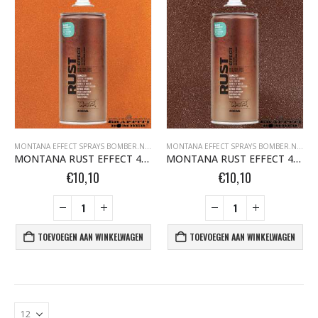
0
out of 5
0
out of 5
€
1,95
€
1,95
nr. 81 FEMALE CAP voor ULTRAWIDE cans 105093 per stuk
0
out of 5
0
out of 5
€
1,95
€
1,95
MONTANA EFFECT SPRAYS BOMBER.NL
,
MONTANA GOLD BOMBER.NL
,
MONTANA GOLD 
MONTANA EFFECT SPRAYS BOMBER.NL
,
MO
MONTANA RUST EFFECT 400ML ER8000 ORANGE BROWN 532573
MONTANA RUST EFFECT 400ML ER8100 BROWN 532580
€
10,10
€
10,10
TOEVOEGEN AAN WINKELWAGEN
TOEVOEGEN AAN WINKELWAGEN