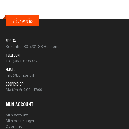
Informatie:
ADRES:
Rozenhof 30 5701 GB Helmond
TELEFOON:
+31 (0)6 103 989 87
EMAIL:
info@bomber.nl
GEOPEND OP:
Ma t/m Vr 9:00 - 17:00
MIJN ACCOUNT
Mijn account
Mijn bestellingen
Over ons